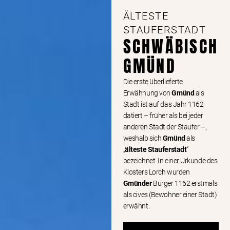
ÄLTESTE
STAUFERSTADT
SCHWÄBISCH
GMÜND
Die erste überlieferte
Erwähnung von
Gmünd
als
Stadt ist auf das Jahr 1162
datiert – früher als bei jeder
anderen Stadt der Staufer –,
weshalb sich
Gmünd
als
„
älteste Stauferstadt
“
bezeichnet. In einer Urkunde des
Klosters Lorch wurden
Gmünder
Bürger 1162 erstmals
als cives (Bewohner einer Stadt)
erwähnt.