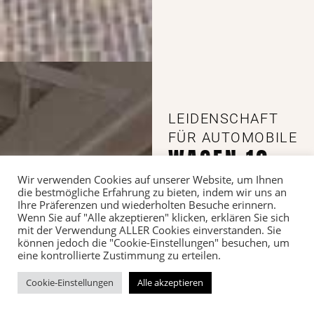
LEIDENSCHAFT
FÜR AUTOMOBILE
WAGEN 12
Wir verwenden Cookies auf unserer Website, um Ihnen
Die Leidenschaft für Automobile
die bestmögliche Erfahrung zu bieten, indem wir uns an
wurde uns bereits in die Wiege
Ihre Präferenzen und wiederholten Besuche erinnern.
gelegt. Unsere Begeisterung für
Wenn Sie auf "Alle akzeptieren" klicken, erklären Sie sich
Exoten, Liebhaberstücke,
mit der Verwendung ALLER Cookies einverstanden. Sie
können jedoch die "Cookie-Einstellungen" besuchen, um
Young- und Oldtimern sowie
eine kontrollierte Zustimmung zu erteilen.
Sportwagen haben uns zur
Gründung der Wagen 12 GmbH
Cookie-Einstellungen
Alle akzeptieren
gebracht. Bei uns finden Sie
allerlei Schätze rund um das